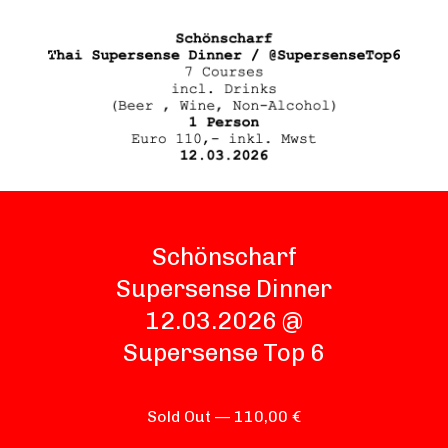
Schönscharf
Supersense Dinner
12.03.2026 @
Supersense Top 6
Sold Out —
110,00
€